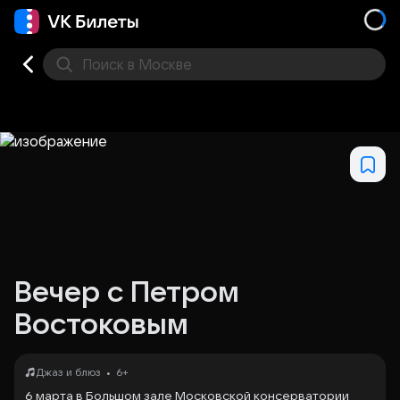
Поиск
в Москве
Места
Вечер с Петром
Востоковым
•
Джаз и блюз
6+
6 марта в Большом зале Московской консерватории