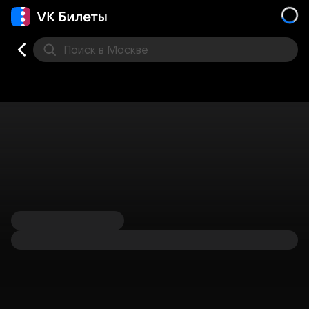
Поиск
в Москве
Места