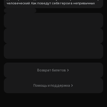
человеческий. Как поведут себя герои в непривычных
для себя обстоятельствах?
Семейная и страшно интересная комедия о том, что
важнее и дороже всего на свете в любом мире, в любых
отношениях. Танцы, музыка, юмор, необычные костюмы и
на этом фоне - приключения юной Ведьмы и кота
Нейрона.
Полное погружение в атмосферу колдовства на Лысой
горе - настоящая тусовка для тех, кто верит в чудо и
готов чудить сам.
Организатор: Джаз клуб "Союз композиторов",
ИНН 9710023680
Возврат билетов
Помощь и поддержка