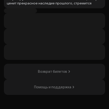
ценит прекрасное наследие прошлого, стремится
передать его будущему поколению.
Мы приглашаем вас ненадолго вернуться в прошлое,
пролистать золотые страницы советской эпохи и
вспомнить легендарных артистов, навсегда вписавших
себя в историю популярной музыки 60-х.
В нашей программе золотые шлягеры Советской
эстрады 60-х, из репертуара Аиды Ведищевой, Нины
Бродской, Ларисы Мондрус, Лидии Клемент, Валерия
Ободзинского, Вадима Мулермана, Льва Барашкова,
Анатолия Королева и многих других.
Организатор: ООО «Концертная Организация Ритм»,
Возврат билетов
ИНН 9734020470
Помощь и поддержка