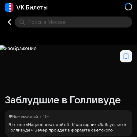
Поиск
в Москве
Места
Заблудшие в Голливуде
•
Иммерсивный
18+
В отеле «Националь» пройдёт Квартирник «Заблудшие в
Голливуде». Вечер пройдёт в формате светского
мероприятия с актёрской игрой, которая погружает