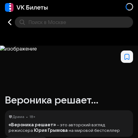
Поиск
в Москве
Места
Вероника решает...
•
Драма
18+
«Вероника решает»
– это авторский взгляд
режиссера
Юрия Грымова
на мировой бестселлер
Пауло Коэльо
! Глубокий, трогательный рассказ о