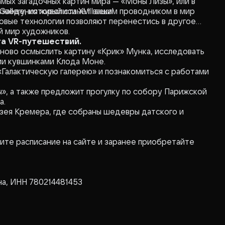
амых загадочных картин мира — «Моны Лизы», или в
зведения живописи XVII века!
allery, который станет вашим проводником в мир
овые технологии позволяют перенестись в другое
й мир художников.
а VR-путешествий.
аново осмыслить картину «Крик» Мунка, исследовать
ми кувшинками Клода Моне.
«Галактическую галерею» и познакомиться с работами
ы», а также предложит прогулку по собору Парижской
а.
ея Кремера, где собраны шедевры датского и
ите расписание на сайте и заранее приобретайте
на, ИНН 780214481453