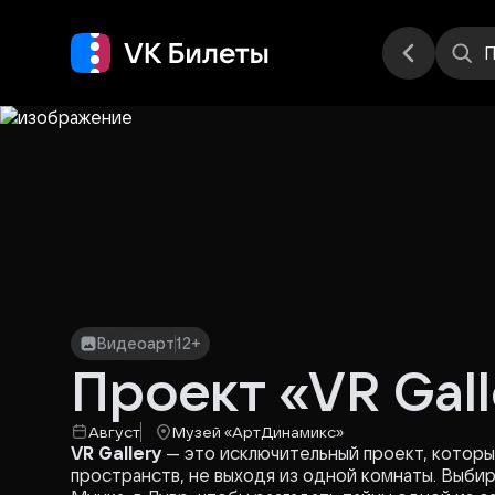
Места
П
Видеоарт
12+
Проект «VR Gall
Август
Музей «АртДинамикс»
VR Gallery
— это исключительный проект, которы
пространств, не выходя из одной комнаты. Выбир