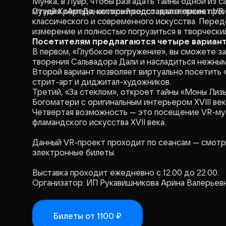
Мунка, в Лувр, чтобы разгадать тайны одной из с
музей Кремера, который воссоздал великие прои
Студия «АртДинамикс» представляет проект VR G
классического и современного искусства. Перед
измерение и полностью погрузиться в творчески
Посетителям предлагаются четыре вариант
В первом, «Глубокое погружение», вы сможете з
творения Сальвадора Дали и насладиться нежны
Второй вариант позволяет виртуально посетить 
стрит-арт и диджитал-художников.
Третий, «За стеклом», откроет тайны «Моны Лиз
Богоматери с оригинальным интерьером XVIII век
Четвертая возможность — это посещение VR-муз
фламандского искусства XVII века.
Данный VR-проект проходит по сеансам — смотр
электронные билеты.
Выставка проходит ежедневно с 12.00 до 22.00.
Организатор: ИП Рукавишникова Арина Валерьев
Билеты
от 1100 ₽