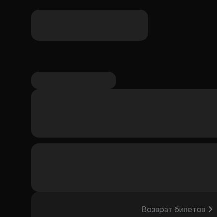
продолжается, и в этом круговороте потерь и о
наполнен сложной симфонией чувств и понятий, 
Постановка понравится тем, кто ценит сложные
размышления.
Организатор: ИП Саянская Валенти
Возврат билетов