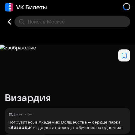
Поиск
в Москве
Места
Визардия
•
Досуг
6+
Погрузитесь в Академию Волшебства — сердце парка
«
Визардия
», где дети проходят обучение на одном из
трёх магических факультетов, раскрывают свои