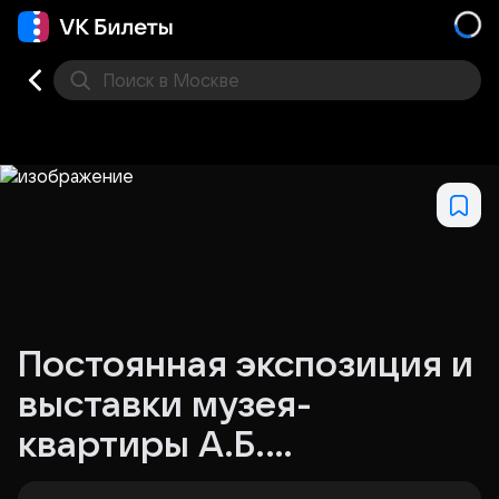
Поиск
в Москве
Места
Постоянная экспозиция и
выставки музея-
квартиры А.Б.
Гольденвейзера