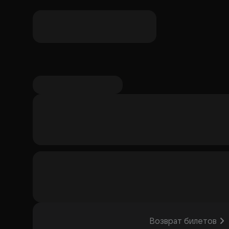
мелодизмом в рок-музыке. Его сольный концерт в
Музыканты часто перекладывают его песни в вид
поклонникам рок-музыки и тем, кто ценит живое 
ИНН 501004894040
Возврат билетов