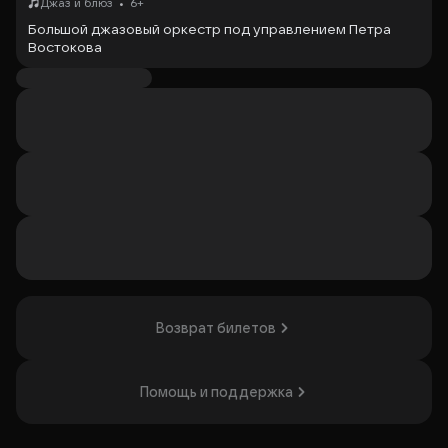
•
Джаз и блюз
6+
Большой джазовый оркестр под управлением Петра
Востокова
Дирижёр —
Пётр Востоков
Продолжительность:
1 час без антракта
Организатор: ГБУК г. Москвы «МКЗ «Зарядье»,
ИНН 7702421588
Возврат билетов
Помощь и поддержка