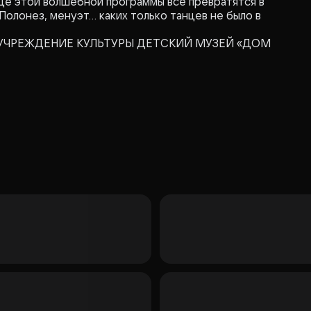
нце этой волшебной программы все превратятся в
 Полонез, менуэт… каких только танцев не было в
КУЛЬТУРЫ ДЕТСКИЙ МУЗЕЙ «ДОМ