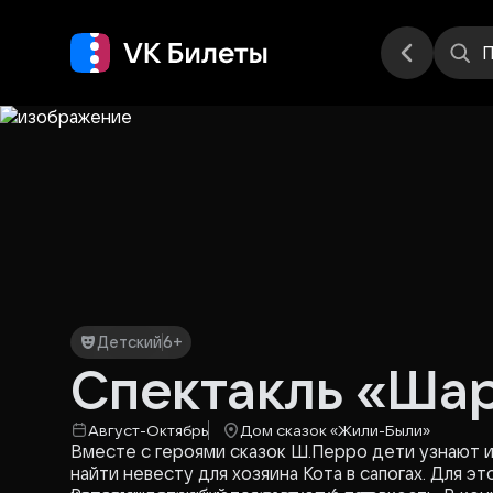
Места
П
Детский
6+
Спектакль «Ша
Август-Октябрь
Дом сказок «‎Жили-Были»
Вместе с героями сказок Ш.Перро дети узнают ин
найти невесту для хозяина Кота в сапогах. Для э