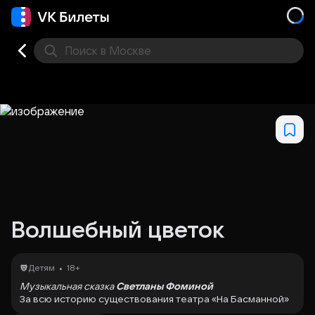
Поиск
в Москве
Места
Волшебный цветок
•
Детям
18+
Музыкальная сказка
Светланы Фоминой
За всю историю существования театра «На Басманной»
в обширном репертуаре появилось семь музыкальных