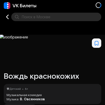
Поиск
в Москве
Места
Вождь краснокожих
•
Детский
6+
Музыкальная комедия
Музыка:
В. Овсянников
Стихи:
М. Михайлов