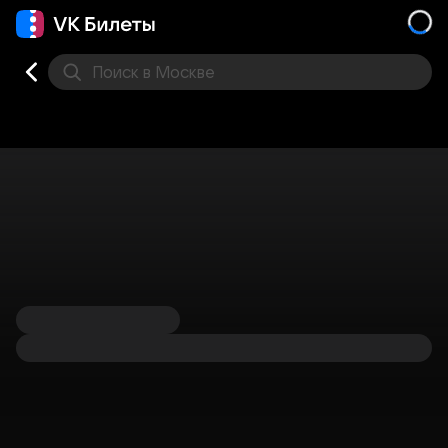
Поиск
в Москве
Места