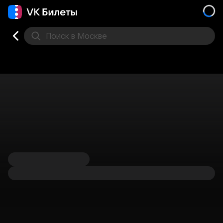
Поиск
в Москве
Места