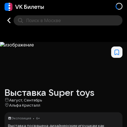
Поиск
в Москве
Места
Выставка Super toys
Август, Сентябрь
Альфа Кристалл
•
Экспозиция
6+
Выставка посвящена дизайнерским игрушкам как