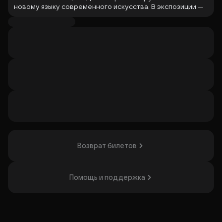
новому языку современного искусства. В экспозиции —
любимые герои в неожиданных коллаборациях, а также
чувство ностальгии и воспоминания о счастливых
моментах детства.
Выставка понравится тем, кто ценит современное
искусство и дизайн.
Организатор: АО "ДОМ КУЛЬТУРЫ", ИНН 7813690057
Возврат билетов
Помощь и поддержка