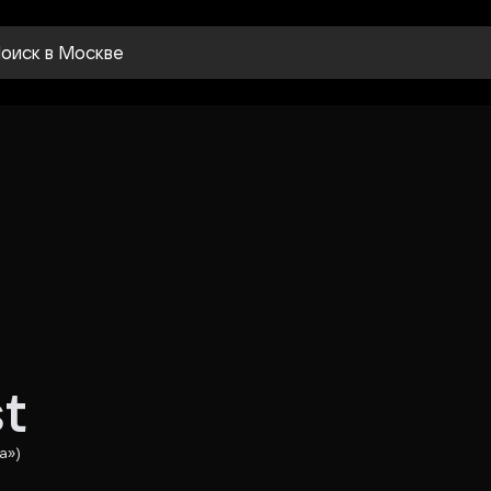
оиск
в Москве
t
а»)