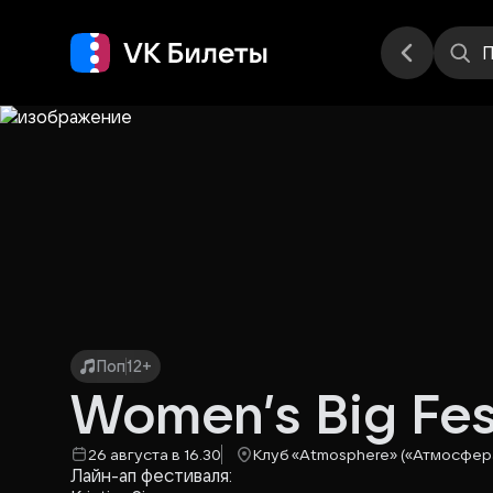
Места
П
Поп
12+
Women’s Big Fes
26 августа в 16.30
Клуб «Atmosphere» («Атмосфер
Лайн-ап фестиваля: