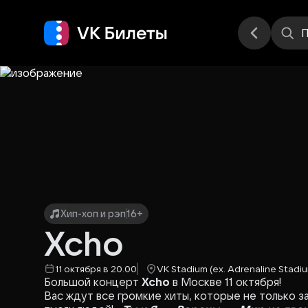
Места
П
Хип-хоп и рэп
16+
Xcho
11 октября в 20.00
VK Stadium (ex. Adrenaline Stadi
Большой концерт
Xcho
в Москве 11 октября!
Вас ждут все громкие хиты, которые не только за