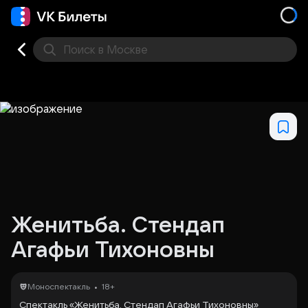
Поиск
в Москве
Места
Женитьба. Стендап
Агафьи Тихоновны
•
Моноспектакль
18+
Спектакль «Женитьба. Стендап Агафьи Тихоновны»