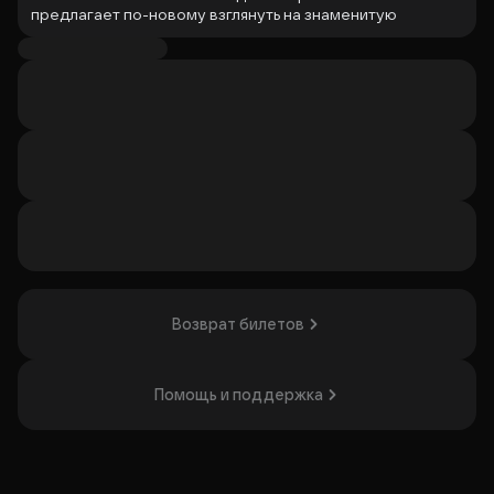
предлагает по-новому взглянуть на знаменитую
комедию Николая Гоголя и услышать историю глазами
той, которую так и не взяли замуж.
Сохраняя гоголевский стиль и характеры, постановка
переносит знакомые переживания в современность.
Здесь свахе могут позвонить по телефону, поиск жениха
может напоминать бесконечный просмотр анкет на
сайте знакомств, а размышления о любви и браке звучат
удивительно актуально для сегодняшнего дня.
Это спектакль о том, как сложно найти «того самого»
человека среди множества вариантов. О надеждах,
разочарованиях, ожиданиях и о том, что поиски любви
остаются одинаково непростыми во все времена.
Возврат билетов
Организатор: ИП Бутузова Светлана Викторовна,
ИНН 290102720272
Помощь и поддержка