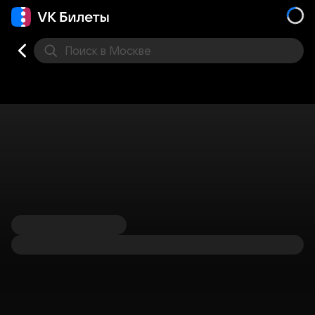
Поиск
в Москве
Места