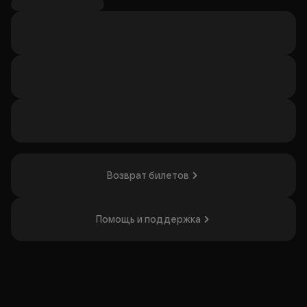
актрисой и одним актёром. Герои пишут письма
губернатору, надеясь на помощь. Особенность
постановки — трагисатирический фарс с десятью
превращениями. Всех героинь играет заслуженная
артистка России Анна Большова, а всех героев — звезда
театра «Неформат» Александр Чернявский. Спектакль
понравится тем, кто любит глубокие размышления и
оригинальные постановки.
Организатор: ГБУК г. Москвы "Театр на Трубной",
ИНН 7707064139
Возврат билетов
Помощь и поддержка