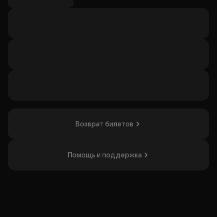
В истории — профессор философии, который слушает
свой внутренний голос — весёлого и шумного Зинона,
который толкает его на авантюры. Перед профессором
стоит выбор: последовать за Зиноном или остаться в
тихой старости. Спектакль заставит задуматься о своём
втором Я и о том, какими яркими моментами может быть
наполнена жизнь. Постановка понравится тем, кто любит
комедии с философскими нотками и глубоким смыслом.
Организатор: ООО «МегаСервис», ИНН 9718145418
Возврат билетов
Помощь и поддержка