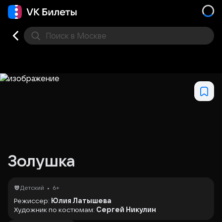
Поиск
в Москве
Места
Золушка
•
Детский
6+
Режиссер:
Юлия Латышева
Художник по костюмам:
Сергей Никулин
Художественное оформление спектакля: выпускники