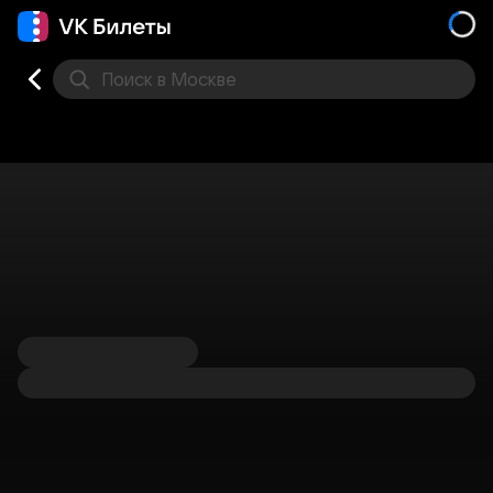
Поиск
в Москве
Места