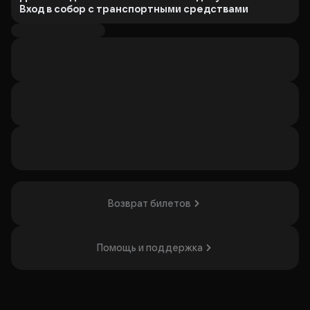
Вход в собор с транспортными средствами
(самокаты, велосипеды, ролики, моноколеса,
гироскутеры и т.д.), чемоданами,
крупногабаритным багажом и животными
категорически запрещен.
Обращаем ваше внимание: в секторах правого и
левого нефа, а также на правом и левом балконе
обзор частично либо полностью ограничен из‑за
наличия колонн. Это влияет на стоимость мест.
Декабрь в Нью-Йорке - время радости и счастливого
ожидания. Рождественские каникулы в разгаре, родные
и близкие получили самые желанные подарки, тёплые
вечера в кругу семьи наполнены домашним уютом. Вот-
вот наступит полночь, когда упадёт знаменитый
хрустальный шар на многолюдной Таймс-Сквер и
Возврат билетов
начнётся новогоднее веселье!
И конечно везде звучит замечательная музыка, без
которой невозможно представить удивительный Нью-
Помощь и поддержка
Йорк.
Приглашаем вас сегодня прислушаться к знакомым
звукам рождественских гимнов, погрузиться в особую
атмосферу классики джаза великолепного Джорджа