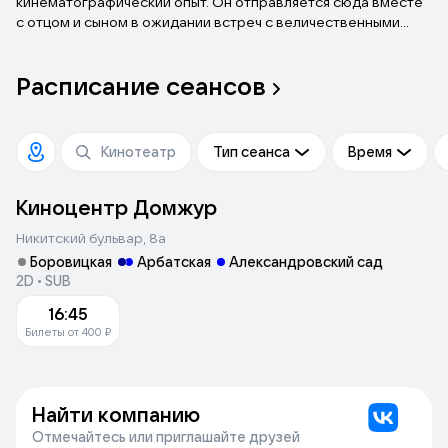
кинематографический опыт. Он отправляется сюда вместе
с отцом и сыном в ожидании встреч с величественными
оленями, неуклюжими совятами, смелыми лисицами,
юркими горностаями и другими жителями леса. Там же
Расписание
сеансов
герои надеются увидеть и глухаря, почти неуловимую птицу,
которая появляется лишь на мгновения. Это путешествие
становится не только наблюдением за животными, но и
семейной историей, которая сближает и учит по-новому
Тип сеанса
Время
видеть и любить природу.
Киноцентр Домжур
Никитский бульвар, 8а
Боровицкая
Арбатская
Александровский сад
2D • SUB
16:45
Билеты от 400 ₽
Найти компанию
Отмечайтесь или приглашайте друзей