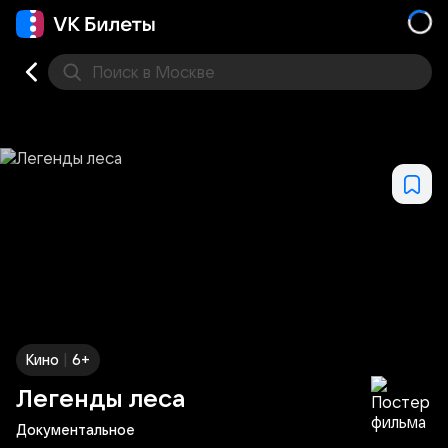
Поиск
в Москве
Места
|
Кино
6+
Легенды леса
Документальное