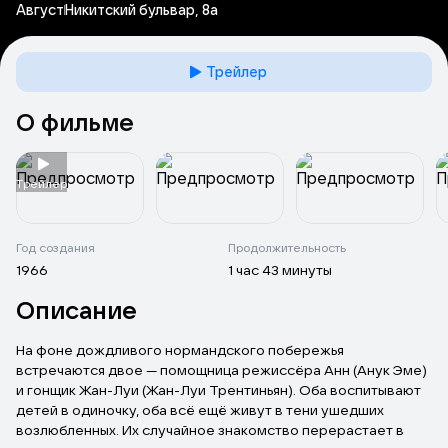
Август
Никитский бульвар, 8а
Трейлер
О фильме
Tрейлер
Год создания
Продолжительность
1966
1 час 43 минуты
Описание
На фоне дождливого нормандского побережья
встречаются двое — помощница режиссёра Анн (Анук Эме)
и гонщик Жан-Луи (Жан-Луи Трентиньян). Оба воспитывают
детей в одиночку, оба всё ещё живут в тени ушедших
возлюбленных. Их случайное знакомство перерастает в