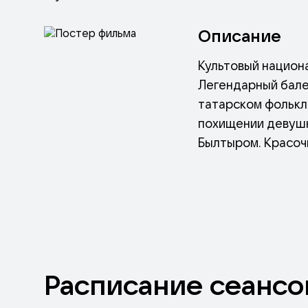
Описание
Культовый национ
Легендарный бале
татарском фолькл
похищении девушк
Былтыром. Красочн
Девушку-птицу Сю
решающей схватке
основе сюжета – 
Расписание
сеансо