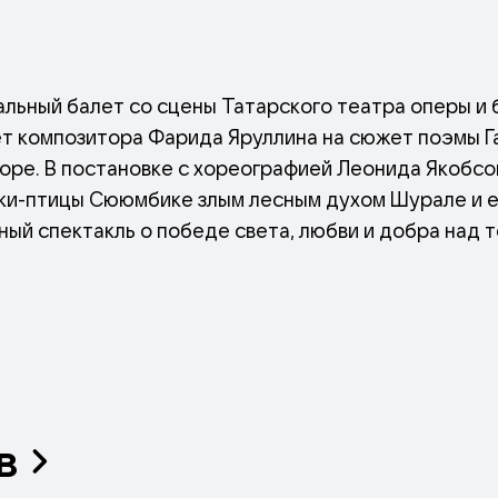
альный балет со сцены Татарского театра оперы и 
т композитора Фарида Яруллина на сюжет поэмы Га
оре. В постановке с хореографией Леонида Якобсо
и-птицы Сююмбике злым лесным духом Шурале и е
ый спектакль о победе света, любви и добра над 
юмбике, пленённую злым лесным владыкой Шурале,
 он побеждает тёмного духа, и, освободив Сююмбик
вечная борьба света с тьмой и побеждающая сила л
в