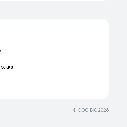
в
ержка
© ООО ВК,
2026