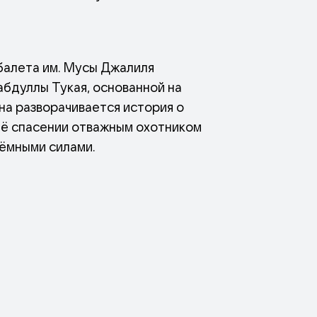
балета им. Мусы Джалиля
бдуллы Тукая, основанной на
на разворачивается история о
ё спасении отважным охотником
тёмными силами.
 спасает отважный охотник Былтыр. В
е, обретает с ней своё счастье. В
юбви.