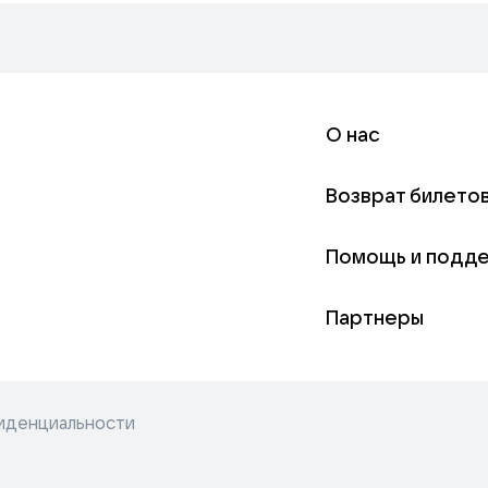
О нас
Возврат билето
Помощь и подд
Партнеры
иденциальности