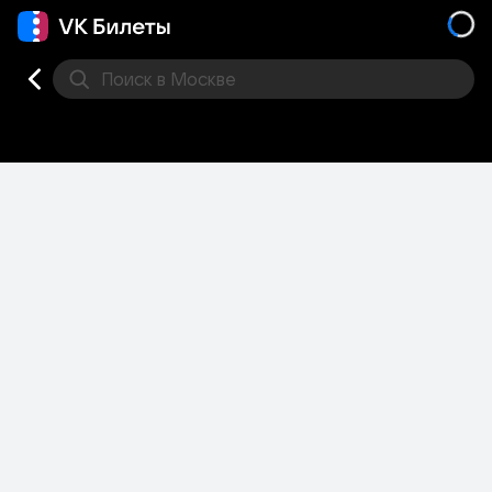
Поиск
в Москве
Места