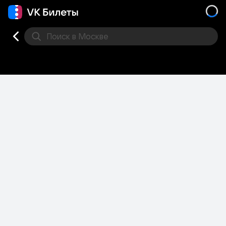
Поиск
в Москве
Места