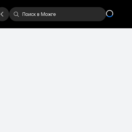
е
Места
Поиск
в Можге