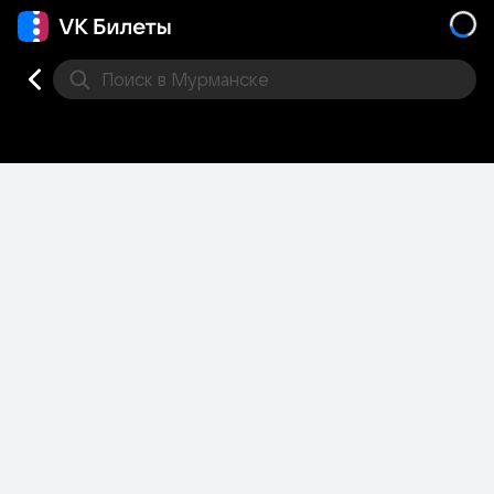
Поиск
в Мурманске
Кино
Концерт
Театр
Стендап
Другое
Мест