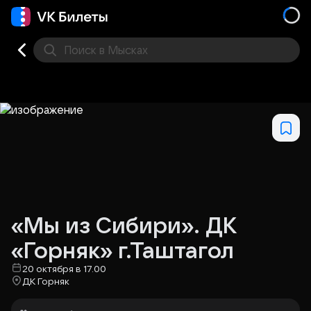
Поиск
в Мысках
Кино
Концерт
Театр
Стендап
Выставка
Фес
«Мы из Сибири». ДК
«Горняк» г.Таштагол
20 октября в 17.00
ДК Горняк