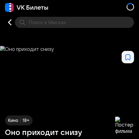
Поиск
в Мысках
Кино
Концерт
Театр
Стендап
Выставка
Дру
|
Кино
18+
Оно приходит снизу