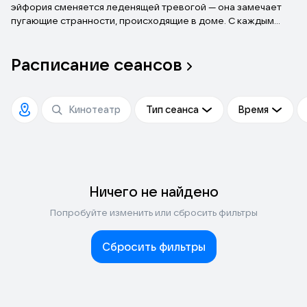
эйфория сменяется леденящей тревогой — она замечает
пугающие странности, происходящие в доме. С каждым
днём паранойя сгущается, а Изабель все отчетливее
ощущает: под полом ее квартиры скрывается нечто
Расписание
сеансов
зловещее.
Тип сеанса
Время
Ничего не найдено
Попробуйте изменить или сбросить фильтры
Сбросить фильтры