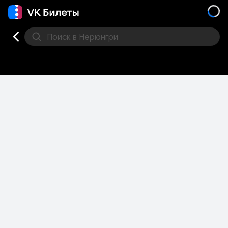
Поиск
в Нерюнгри
Кино
Концерт
Театр
Стендап
Другое
Мест