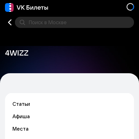
Поиск
в Москве
Места
4WIZZ
Статьи
Афиша
Места