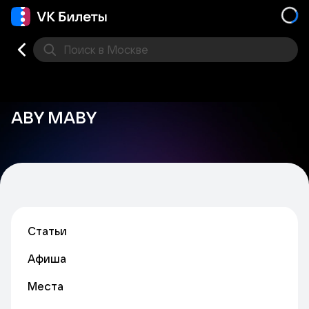
Поиск
в Москве
Места
ABY MABY
Статьи
Афиша
Места