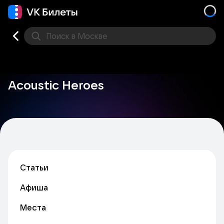
Поиск
в Москве
Места
Acoustic Heroes
Статьи
Афиша
Места