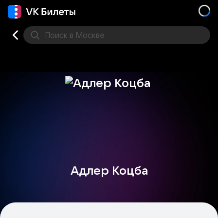
Поиск
в Москве
Места
Адлер Коцба