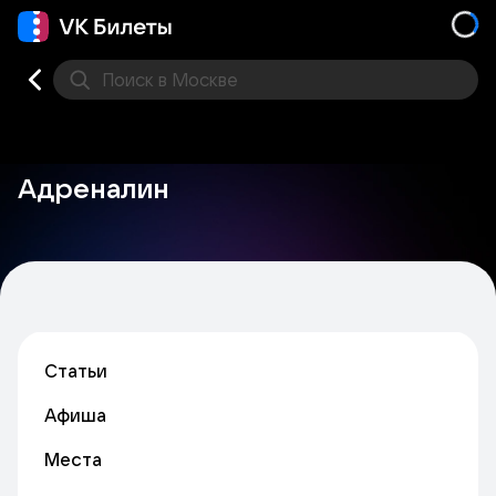
Поиск
в Москве
Места
Адреналин
Статьи
Афиша
Места