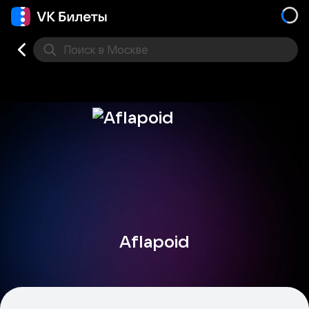
Поиск
в Москве
Места
Aflapoid