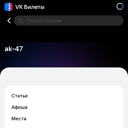
Поиск
в Москве
Места
ak-47
Статьи
Афиша
Места