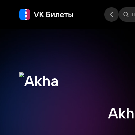
Места
П
Akh