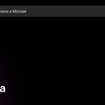
оиск
в Москве
a