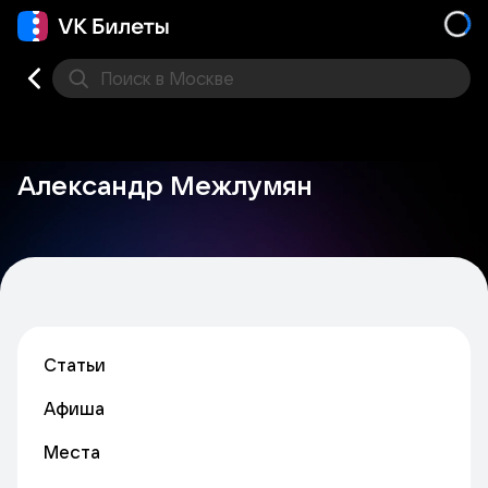
Поиск
в Москве
Места
Александр Межлумян
Статьи
Афиша
Места