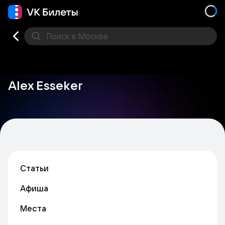
Поиск
в Москве
Места
Alex Esseker
Статьи
Афиша
Места