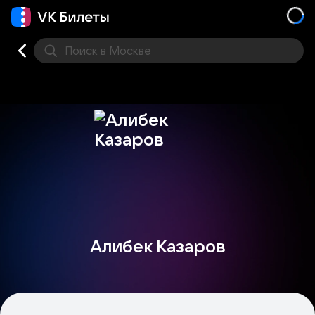
Поиск
в Москве
Места
Алибек Казаров