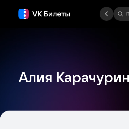
Места
П
Алия Карачури