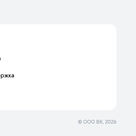
в
ержка
© ООО ВК,
2026