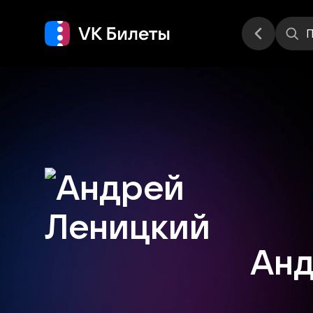
Места
П
Анд